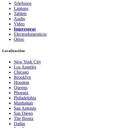
Telefonos
Laptops
Tablets
Audio
Video
Impresoras
Electrodomesticos
Otros
Localizacións
New York City
Los Angeles
Chicago
Brooklyn
Houston
Queens
Phoenix
Philadelphia
Manhattan
San Antonio
San Diego
The Bronx
Dallas