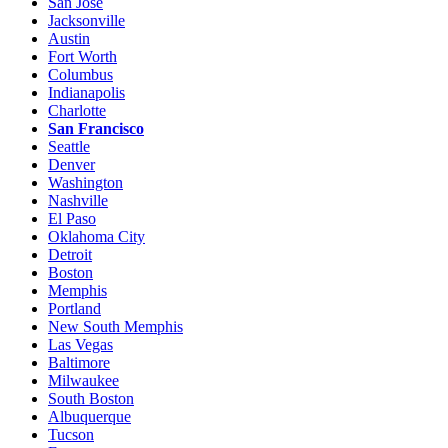
San Jose
Jacksonville
Austin
Fort Worth
Columbus
Indianapolis
Charlotte
San Francisco
Seattle
Denver
Washington
Nashville
El Paso
Oklahoma City
Detroit
Boston
Memphis
Portland
New South Memphis
Las Vegas
Baltimore
Milwaukee
South Boston
Albuquerque
Tucson